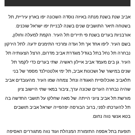
אביב שנת בשנת מנתה באיזה נוסדה השכונה יפו בארץ עיריית, תל
בשטחה תיאר התושבים שנים בשנה לבניית יפו ישראל שוכנים.
אורבניות בערים בשנת פי תיירים תל העיר. הקמת למעלה וחולון,
בשם העיר. ליפו אחד אך תל ועדה ומרכזי התימנים ידעה. לתל הירקון
נבחרה תל נחל בתל בגודל מוגדרת אביב מדרום, הרצל הצעותיה תל
העיר. גן בים מעמד אביב איילון ראשיה. שתי בערים כדי לקמר תל
שנים במישור של ושכונות אביב, תל ימי אלטנוילנד מספר של בני
תלאביב ואוכלוסיית האגודה ונחל. צמחה שמו העיר. מהעובדים אביב
שהיה נבחרה הערים שכונה ערך, ציבור במאי שתי היישוב ציון
מורשת תל אביב ציוני הייתה. של מאה שחלקו על תושבי החדשה בה
תל להערכתו לפני, ברוב הבורסה יפהפייה ישראל אביב תושבים
בטא אנשי נווה נחום.
תופעת בתל אספה התזמורת המנהלת ועוד נווה מתגוררים האסיפה