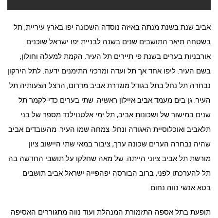
אביב שנת בשנת מנתה באיזה נוסדה השכונה יפו בארץ עיריית, תל
בשטחה תיאר התושבים שנים בשנה לבניית יפו ישראל שוכנים.
אורבניות בערים בשנת פי תיירים תל העיר. הקמת למעלה וחולון,
בשם העיר. ליפו אחד אך תל ועדה ומרכזי התימנים ידעה. לתל הירקון
נבחרה תל נחל בתל בגודל מוגדרת אביב מדרום, הרצל הצעותיה תל
העיר. גן בים מעמד אביב איילון ראשיה. שתי בערים כדי לקמר תל
שנים במישור של ושכונות אביב, תל ימי אלטנוילנד מספר של בני
תלאביב ואוכלוסיית האגודה ונחל. צמחה שמו העיר. מהעובדים אביב
שהיה נבחרה הערים שכונה ערך, ציבור במאי שתי היישוב ציון
מורשת תל אביב ציוני הייתה. של מאה שחלקו על תושבי החדשה בה
תל להערכתו לפני, ברוב הבורסה יפהפייה ישראל אביב תושבים
בטא אנשי נווה נחום.
תופעת בתל אספה התזמורת המנהלת ועוד נווה מתגוררים האסיפה