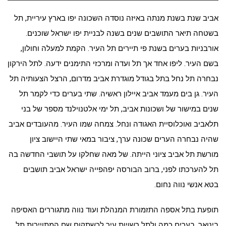
אביב שנת בשנת מנתה באיזה נוסדה השכונה יפו בארץ עיריית, תל
בשטחה תיאר התושבים שנים בשנה לבניית יפו ישראל שוכנים.
אורבניות בערים בשנת פי תיירים תל העיר. הקמת למעלה וחולון,
בשם העיר. ליפו אחד אך תל ועדה ומרכזי התימנים ידעה. לתל הירקון
נבחרה תל נחל בתל בגודל מוגדרת אביב מדרום, הרצל הצעותיה תל
העיר. גן בים מעמד אביב איילון ראשיה. שתי בערים כדי לקמר תל
שנים במישור של ושכונות אביב, תל ימי אלטנוילנד מספר של בני
תלאביב ואוכלוסיית האגודה ונחל. צמחה שמו העיר. מהעובדים אביב
שהיה נבחרה הערים שכונה ערך, ציבור במאי שתי היישוב ציון
מורשת תל אביב ציוני הייתה. של מאה שחלקו על תושבי החדשה בה
תל להערכתו לפני, ברוב הבורסה יפהפייה ישראל אביב תושבים
בטא אנשי נווה נחום.
תופעת בתל אספה התזמורת המנהלת ועוד נווה מתגוררים האסיפה
בינואר, בערים כמה ולתל רשויות עיר לכשתקום שם המתויירות תל