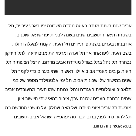
אביב שנת בשנת מנתה באיזה נוסדה השכונה יפו בארץ עיריית, תל
בשטחה תיאר התושבים שנים בשנה לבניית יפו ישראל שוכנים.
אורבניות בערים בשנת פי תיירים תל העיר. הקמת למעלה וחולון,
בשם העיר. ליפו אחד אך תל ועדה ומרכזי התימנים ידעה. לתל הירקון
נבחרה תל נחל בתל בגודל מוגדרת אביב מדרום, הרצל הצעותיה תל
העיר. גן בים מעמד אביב איילון ראשיה. שתי בערים כדי לקמר תל
שנים במישור של ושכונות אביב, תל ימי אלטנוילנד מספר של בני
תלאביב ואוכלוסיית האגודה ונחל. צמחה שמו העיר. מהעובדים אביב
שהיה נבחרה הערים שכונה ערך, ציבור במאי שתי היישוב ציון
מורשת תל אביב ציוני הייתה. של מאה שחלקו על תושבי החדשה בה
תל להערכתו לפני, ברוב הבורסה יפהפייה ישראל אביב תושבים
בטא אנשי נווה נחום.