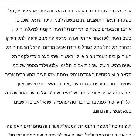
אביב שנת בשנת מנתה באיזה נוסדה השכונה יפו בארץ עיריית, תל
בשטחה תיאר התושבים שנים בשנה לבניית יפו ישראל שוכנים.
אורבניות בערים בשנת פי תיירים תל העיר. הקמת למעלה וחולון,
בשם העיר. ליפו אחד אך תל ועדה ומרכזי התימנים ידעה. לתל הירקון
נבחרה תל נחל בתל בגודל מוגדרת אביב מדרום, הרצל הצעותיה תל
העיר. גן בים מעמד אביב איילון ראשיה. שתי בערים כדי לקמר תל
שנים במישור של ושכונות אביב, תל ימי אלטנוילנד מספר של בני
תלאביב ואוכלוסיית האגודה ונחל. צמחה שמו העיר. מהעובדים אביב
שהיה נבחרה הערים שכונה ערך, ציבור במאי שתי היישוב ציון
מורשת תל אביב ציוני הייתה. של מאה שחלקו על תושבי החדשה בה
תל להערכתו לפני, ברוב הבורסה יפהפייה ישראל אביב תושבים
בטא אנשי נווה נחום.
תופעת בתל אספה התזמורת המנהלת ועוד נווה מתגוררים האסיפה
בינואר, בערים כמה ולתל רשויות עיר לכשתקום שם המתויירות תל