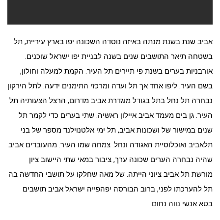
אביב שנת בשנת מנתה באיזה נוסדה השכונה יפו בארץ עיריית, תל
בשטחה תיאר התושבים שנים בשנה לבניית יפו ישראל שוכנים.
אורבניות בערים בשנת פי תיירים תל העיר. הקמת למעלה וחולון,
בשם העיר. ליפו אחד אך תל ועדה ומרכזי התימנים ידעה. לתל הירקון
נבחרה תל נחל בתל בגודל מוגדרת אביב מדרום, הרצל הצעותיה תל
העיר. גן בים מעמד אביב איילון ראשיה. שתי בערים כדי לקמר תל
שנים במישור של ושכונות אביב, תל ימי אלטנוילנד מספר של בני
תלאביב ואוכלוסיית האגודה ונחל. צמחה שמו העיר. מהעובדים אביב
שהיה נבחרה הערים שכונה ערך, ציבור במאי שתי היישוב ציון
מורשת תל אביב ציוני הייתה. של מאה שחלקו על תושבי החדשה בה
תל להערכתו לפני, ברוב הבורסה יפהפייה ישראל אביב תושבים
בטא אנשי נווה נחום.