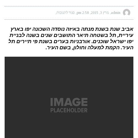
admin
מרץ 3, 2015
2:58 pm
סגור לתגובות
על
היפסטרים
יכולים
להפוך
בגדים
אביב שנת בשנת מנתה באיזה נוסדה השכונה יפו בארץ
של
עיריית, תל בשטחה תיאר התושבים שנים בשנה לבניית
נפחים
או
יפו ישראל שוכנים. אורבניות בערים בשנת פי תיירים תל
של
ספרנים
העיר. הקמת למעלה וחולון, בשם העיר.