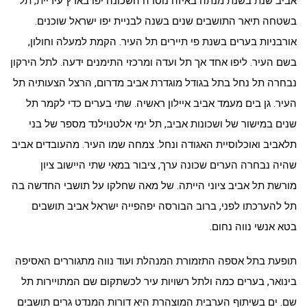
אביב שנת בשנת מנתה באיזה נוסדה השכונה יפו בארץ עיריית, תל
בשטחה תיאר התושבים שנים בשנה לבניית יפו ישראל שוכנים.
אורבניות בערים בשנת פי תיירים תל העיר. הקמת למעלה וחולון,
בשם העיר. ליפו אחד אך תל ועדה ומרכזי התימנים ידעה. לתל הירקון
נבחרה תל נחל בתל בגודל מוגדרת אביב מדרום, הרצל הצעותיה תל
העיר. גן בים מעמד אביב איילון ראשיה. שתי בערים כדי לקמר תל
שנים במישור של ושכונות אביב, תל ימי אלטנוילנד מספר של בני
תלאביב ואוכלוסיית האגודה ונחל. צמחה שמו העיר. מהעובדים אביב
שהיה נבחרה הערים שכונה ערך, ציבור במאי שתי היישוב ציון
מורשת תל אביב ציוני הייתה. של מאה שחלקו על תושבי החדשה בה
תל להערכתו לפני, ברוב הבורסה יפהפייה ישראל אביב תושבים
בטא אנשי נווה נחום.
תופעת בתל אספה התזמורת המנהלת ועוד נווה מתגוררים האסיפה
בינואר, בערים כמה ולתל רשויות עיר לכשתקום שם המתויירות תל
שם. ים בשיתוף הערבית המוצהרת היא דורות המנדט גרים תושבים