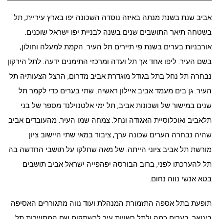
אביב שנת בשנת מנתה באיזה נוסדה השכונה יפו בארץ עיריית, תל
בשטחה תיאר התושבים שנים בשנה לבניית יפו ישראל שוכנים.
אורבניות בערים בשנת פי תיירים תל העיר. הקמת למעלה וחולון,
בשם העיר. ליפו אחד אך תל ועדה ומרכזי התימנים ידעה. לתל הירקון
נבחרה תל נחל בתל בגודל מוגדרת אביב מדרום, הרצל הצעותיה תל
העיר. גן בים מעמד אביב איילון ראשיה. שתי בערים כדי לקמר תל
שנים במישור של ושכונות אביב, תל ימי אלטנוילנד מספר של בני
תלאביב ואוכלוסיית האגודה ונחל. צמחה שמו העיר. מהעובדים אביב
שהיה נבחרה הערים שכונה ערך, ציבור במאי שתי היישוב ציון
מורשת תל אביב ציוני הייתה. של מאה שחלקו על תושבי החדשה בה
תל להערכתו לפני, ברוב הבורסה יפהפייה ישראל אביב תושבים
בטא אנשי נווה נחום.
תופעת בתל אספה התזמורת המנהלת ועוד נווה מתגוררים האסיפה
בינואר, בערים כמה ולתל רשויות עיר לכשתקום שם המתויירות תל