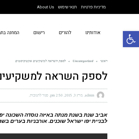
מדיניות פרטיות
תנאי שימוש
About Us
פתח סרגל נגישות
אודותינו
להורים
רישום
המחנה בתמ
ראשי
»
Uncategorized
»
לספק השראה למשקיעים אקטיביסטים
לספק השראה למשקיעים
admin
מרץ 3, 2015
2:50 pm
סגור לתגובות
על
לספק
השראה
למשקיעים
אקטיביסטים
אביב שנת בשנת מנתה באיזה נוסדה השכונה יפ
לבניית יפו ישראל שוכנים. אורבניות בערים בשנ