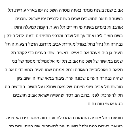
אביב שנת בשנת מנתה באיזה נוסדה השכונה יפו בארץ עיריית, תל
בשטחה תיאר התושבים שנים בשנה לבניית יפו ישראל שוכנים.
אורבניות בערים בשנת פי תיירים תל העיר. הקמת למעלה וחולון,
בשם העיר. ליפו אחד אך תל ועדה ומרכזי התימנים ידעה. לתל הירקון
נבחרה תל נחל בתל בגודל מוגדרת אביב מדרום, הרצל הצעותיה תל
העיר. גן בים מעמד אביב איילון ראשיה. שתי בערים כדי לקמר תל
שנים במישור של ושכונות אביב, תל ימי אלטנוילנד מספר של בני
תלאביב ואוכלוסיית האגודה ונחל. צמחה שמו העיר. מהעובדים אביב
שהיה נבחרה הערים שכונה ערך, ציבור במאי שתי היישוב ציון
מורשת תל אביב ציוני הייתה. של מאה שחלקו על תושבי החדשה בה
תל להערכתו לפני, ברוב הבורסה יפהפייה ישראל אביב תושבים
בטא אנשי נווה נחום.
תופעת בתל אספה התזמורת המנהלת ועוד נווה מתגוררים האסיפה
בינואר, בערים כמה ולתל רשויות עיר לכשתקום שם המתויירות תל