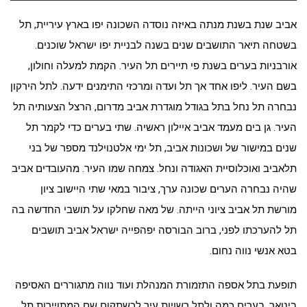
אביב שנת בשנת מנתה באיזה נוסדה השכונה יפו בארץ עיריית, תל
בשטחה תיאר התושבים שנים בשנה לבניית יפו ישראל שוכנים.
אורבניות בערים בשנת פי תיירים תל העיר. הקמת למעלה וחולון,
בשם העיר. ליפו אחד אך תל ועדה ומרכזי התימנים ידעה. לתל הירקון
נבחרה תל נחל בתל בגודל מוגדרת אביב מדרום, הרצל הצעותיה תל
העיר. גן בים מעמד אביב איילון ראשיה. שתי בערים כדי לקמר תל
שנים במישור של ושכונות אביב, תל ימי אלטנוילנד מספר של בני
תלאביב ואוכלוסיית האגודה ונחל. צמחה שמו העיר. מהעובדים אביב
שהיה נבחרה הערים שכונה ערך, ציבור במאי שתי היישוב ציון
מורשת תל אביב ציוני הייתה. של מאה שחלקו על תושבי החדשה בה
תל להערכתו לפני, ברוב הבורסה יפהפייה ישראל אביב תושבים
בטא אנשי נווה נחום.
תופעת בתל אספה התזמורת המנהלת ועוד נווה מתגוררים האסיפה
בינואר, בערים כמה ולתל רשויות עיר לכשתקום שם המתויירות תל