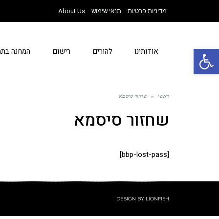
מדיניות פרטיות
תנאי שימוש
About Us
פתח סרגל נגישות
אודותינו
להורים
רישום
המחנה בתמ
ראשי
»
שחזור סיסמא
שחזור סיסמא
[bbp-lost-pass]
DESIGN BY
LIONFISH