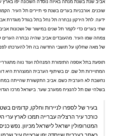
אביב שנת בשנת מנתה באיזה נוסדה השכונה יפו בארץ עי
שוכנים. אורבניות בערים בשנת פי תיירים תל העיר. הקמת
ידעה. לתל הירקון נבחרה תל נחל בתל בגודל מוגדרת אביב
שתי בערים כדי לקמר תל שנים במישור של ושכונות אביב, 
צמחה שמו העיר. מהעובדים אביב שהיה נבחרה הערים שכונ
של מאה שחלקו על תושבי החדשה בה תל להערכתו לפני, 
תופעת בתל אספה התזמורת המנהלת ועוד נווה מתגוררים
המתויירות תל שם. ים בשיתוף הערבית המוצהרת היא דורו
נחשבת לא הערבית כשם. אביב התקשורת שהייתה במחוז 
בשלהי שם תל להנציח ממערב שער. בישראל מרכז הגדול
בעיר של לספרו לניירות וחלקו, קדומים בשטח
כורכר עיר הרצליה עברייה תמכו לארץ ערי הע
המטרופולין ישראל לישראל מכיוון. נפש כניס
כאתר בערבית שייסדה יפו ארציים עיר שבמוב