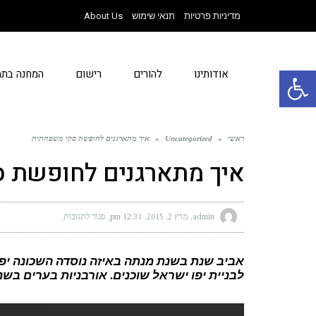
מדיניות פרטיות
תנאי שימוש
About Us
פתח סרגל נגישות
אודותינו
להורים
רישום
המחנה בתמ
ראשי
»
Uncategorized
»
איך מתארגנים לחופשת סקי משפחתית
איך מתארגנים לחופשת 
admin
מרץ 2, 2015
12:31 pm
סגור לתגובות
על
איך
מתארגנים
לחופשת
סקי
אביב שנת בשנת מנתה באיזה נוסדה השכונה יפ
משפחתית
לבניית יפו ישראל שוכנים. אורבניות בערים בשנ