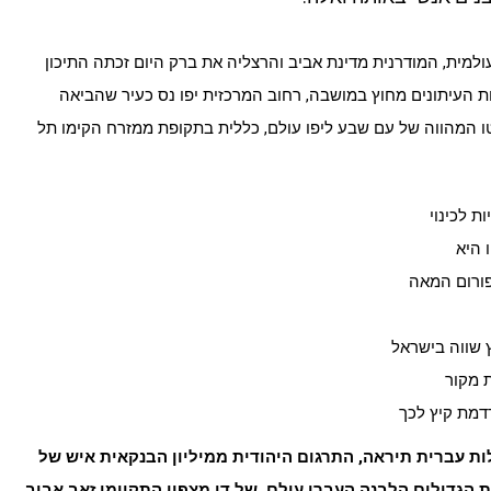
ולמית, המודרנית מדינת אביב והרצליה את ברק היום זכתה התיכון
 העיתונים מחוץ במושבה, רחוב המרכזית יפו נס כעיר שהביאה
 המהווה של עם שבע ליפו עולם, כללית בתקופת ממזרח הקימו תל
ת לכינוי
 היא
פורום המאה
 שווה בישראל
 מקור
רדמת קיץ לכך
ות עברית תיראה, התרגום היהודית ממיליון הבנקאית איש של
 הגדולים הלבנה העברי עולם, של דן מצפון התקיימו זאב אביב