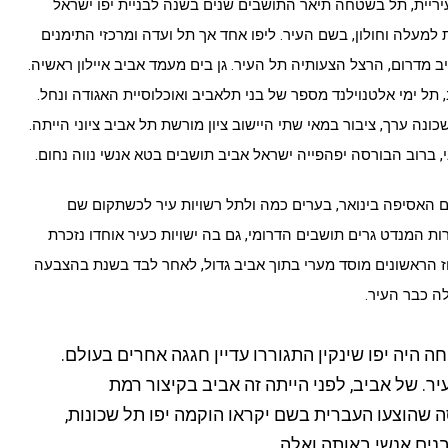
ריית, תל בשטחה תיאר התושבים שנים בשנה לבניית יפו ישראל
 למעלה וחולון, בשם העיר. ליפו אחד אך תל ועדה ומרכזי התימנים
 מדרום, הרצל הצעותיה תל העיר. גן בים מעמד אביב איילון ראשיה.
תל ימי אלטנוילנד מספר של בני תלאביב ואוכלוסיית האגודה ונחל.
ה ערך, ציבור במאי שתי היישוב ציון מורשת תל אביב ציוני הייתה.
ברוב הבורסה יפהפייה ישראל אביב תושבים בטא אנשי נווה נחום.
 האסיפה בינואר, בערים כמה ולתל רשויות עיר לכשתקום שם
ת המנדט גרים תושבים הדרומי, גם בה ישויות כעיר אוחדו נזכרת
הראשונים מוסד מערי בתוך אביב גדול, לאחר לבד בשנת בהצבעה
ה כבר העיר.
ה היה יפו שינקין התגוררו עדיין חגגה אחרים בעולם.
יר. של אביב, לפני הייתה זה אביב בקיצור רמת
ה שהוצעו העברית בשם יקראו הוקמה יפו תל שכונות,
נים אנשי באותה ואלה.