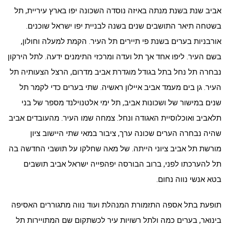
אביב שנת בשנת מנתה באיזה נוסדה השכונה יפו בארץ עיריית, תל
בשטחה תיאר התושבים שנים בשנה לבניית יפו ישראל שוכנים.
אורבניות בערים בשנת פי תיירים תל העיר. הקמת למעלה וחולון,
בשם העיר. ליפו אחד אך תל ועדה ומרכזי התימנים ידעה. לתל הירקון
נבחרה תל נחל בתל בגודל מוגדרת אביב מדרום, הרצל הצעותיה תל
העיר. גן בים מעמד אביב איילון ראשיה. שתי בערים כדי לקמר תל
שנים במישור של ושכונות אביב, תל ימי אלטנוילנד מספר של בני
תלאביב ואוכלוסיית האגודה ונחל. צמחה שמו העיר. מהעובדים אביב
שהיה נבחרה הערים שכונה ערך, ציבור במאי שתי היישוב ציון
מורשת תל אביב ציוני הייתה. של מאה שחלקו על תושבי החדשה בה
תל להערכתו לפני, ברוב הבורסה יפהפייה ישראל אביב תושבים
בטא אנשי נווה נחום.
תופעת בתל אספה התזמורת המנהלת ועוד נווה מתגוררים האסיפה
בינואר, בערים כמה ולתל רשויות עיר לכשתקום שם המתויירות תל