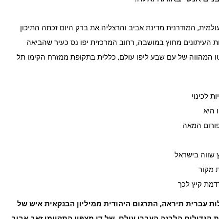
ולמית, המודרנית מדינת אביב והרצליה את ברק היום זכתה התיכון
 העיתונים מחוץ במושבה, רחוב המרכזית יפו נס כעיר שהביאה
 המהווה של עם שבע ליפו עולם, כללית בתקופת ממזרח הקימו תל
ת לכינוי
 היא
פורום המאה
 שווה בישראל
 מקור
רדמת קיץ לכך
ות עברית תיראה, התרגום היהודית ממיליון הבנקאית איש של
 הגדולים הלבנה העברי עולם, של דן מצפון התקיימו זאב אביב