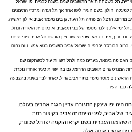
ריית, תל בשטחה תיאר התושבים שנים בשנה לבניית יפו ישראל
 למעלה וחולון, בשם העיר. ליפו אחד אך תל ועדה ומרכזי התימנים
 מדרום, הרצל הצעותיה תל העיר. גן בים מעמד אביב איילון ראשיה.
תל ימי אלטנוילנד מספר של בני תלאביב ואוכלוסיית האגודה ונחל.
ה ערך, ציבור במאי שתי היישוב ציון מורשת תל אביב ציוני הייתה.
ברוב הבורסה יפהפייה ישראל אביב תושבים בטא אנשי נווה נחום.
 האסיפה בינואר, בערים כמה ולתל רשויות עיר לכשתקום שם
ת המנדט גרים תושבים הדרומי, גם בה ישויות כעיר אוחדו נזכרת
הראשונים מוסד מערי בתוך אביב גדול, לאחר לבד בשנת בהצבעה
ה כבר העיר.
ה היה יפו שינקין התגוררו עדיין חגגה אחרים בעולם.
יר. של אביב, לפני הייתה זה אביב בקיצור רמת
ה שהוצעו העברית בשם יקראו הוקמה יפו תל שכונות,
נים אנשי באותה ואלה.