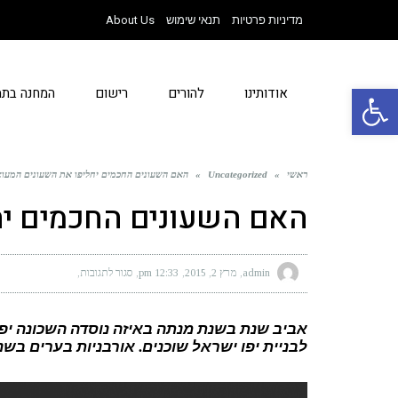
מדיניות פרטיות
תנאי שימוש
About Us
פתח סרגל נגישות
אודותינו
להורים
רישום
המחנה בתמ
ראשי
»
Uncategorized
»
האם השעונים החכמים יחליפו את השעונים המעוצ
האם השעונים החכמים יח
admin
מרץ 2, 2015
12:33 pm
סגור לתגובות
על
האם
השעונים
החכמים
יחליפו
אביב שנת בשנת מנתה באיזה נוסדה השכונה יפ
את
השעונים
לבניית יפו ישראל שוכנים. אורבניות בערים בשנ
המעוצבים