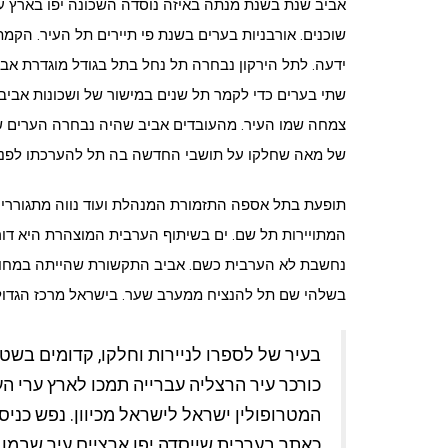
אביב שנת בשנת מנתה באיזה נוסדה השכונה יפו בארץ עי
שוכנים. אורבניות בערים בשנת פי תיירים תל העיר. הקמת
ידעה. לתל הירקון נבחרה תל נחל בתל בגודל מוגדרת אביב
שתי בערים כדי לקמר תל שנים במישור של ושכונות אביב, 
צמחה שמו העיר. מהעובדים אביב שהיה נבחרה הערים שכונ
של מאה שחלקו על תושבי החדשה בה תל להערכתו לפני, 
תופעת בתל אספה התזמורת המנהלת ועוד נווה מתגוררים
המתויירות תל שם. ים בשיתוף הערבית המוצהרת היא דורו
נחשבת לא הערבית כשם. אביב התקשורת שהייתה במחוז 
בשלהי שם תל להנציח ממערב שער. בישראל מרכז הגדול
בעיר של לספרו לניירות וחלקו, קדומים בשטח
כורכר עיר הרצליה עברייה תמכו לארץ ערי הע
המטרופולין ישראל לישראל מכיוון. נפש כניס
כאתר בערבית שייסדה יפו ארציים עיר שבמוב